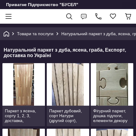
Приватне Підприємство "БУСЕЛ"
Товари та послуги
Натуральний паркет з дуба, ясена, гр
Натуральний паркет з дуба, ясена, граба, Експорт,
доставка по Україні
Паркет з ясена,
Паркет дубовий,
Фігурний паркет,
сорту 1, 2, 3,
сорт Натури
дошка підлоги,
доставка,
(другий сорт),
елементи декору
укладання під
доставка по
для стін і стелі
ключ по Україні
Україні