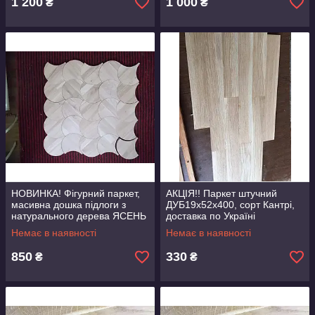
1 200
1 000
₴
₴
НОВИНКА! Фігурний паркет,
АКЦІЯ!! Паркет штучний
масивна дошка підлоги з
ДУБ19х52х400, сорт Кантрі,
натурального дерева ЯСЕНЬ
доставка по Україні
Немає в наявності
Немає в наявності
850
330
₴
₴