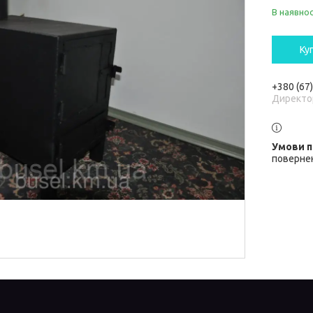
В наявнос
Ку
+380 (67
Директо
повернен