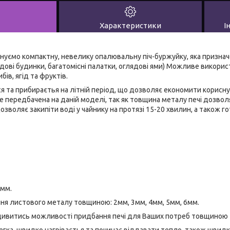
Характеристики
І
онуємо компактну, невелику опалювальну піч-буржуйку, яка призна
дові будинки, багатомісні палатки, оглядові ями) Можливе викори
ибів, ягід та фруктів.
 та прибираєтья на літній період, що дозволяє економити корисн
е передбачена на даній моделі, так як товщина металу печі дозв
дозволяє закипіти воді у чайнику на протязі 15-20 хвилин, а також г
2мм.
я листового металу товщиною: 2мм, 3мм, 4мм, 5мм, 6мм.
витись можливості придбання печі для Ваших потреб товщиною 2 м
егка, швидко нагріваєтья та починає віддавати тепло, також швид