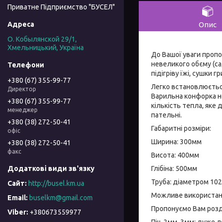
Приватне Підприємство "БУСЕЛ"
Опис
О. Кобылянской 29/1,
Хмельницький, Україна
До Вашої уваги проп
невеликого обєму (са
підігріву їжі, сушки гр
+380 (67) 355-99-77
Легко встановлюється
Директор
Варильна конфорка н
+380 (67) 355-99-77
кількість тепла, яке 
менеджер
пательні.
+380 (38) 272-50-41
Габаритні розміри:
офіс
Ширина: 300мм
+380 (38) 272-50-41
факс
Висота: 400мм
Глібіна: 500мм
Труба: діаметром 10
http://busel.km.ua
Можливе використанн
buselkm@gmail.com
Пропонуємо Вам розди
+380673559977
Піч 2мм, 3мм: дуже л