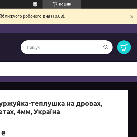
Кошик
йближчого робочого дня (10.08).
буржуйка-теплушка на дровах,
тах, 4мм, Україна
 ₴