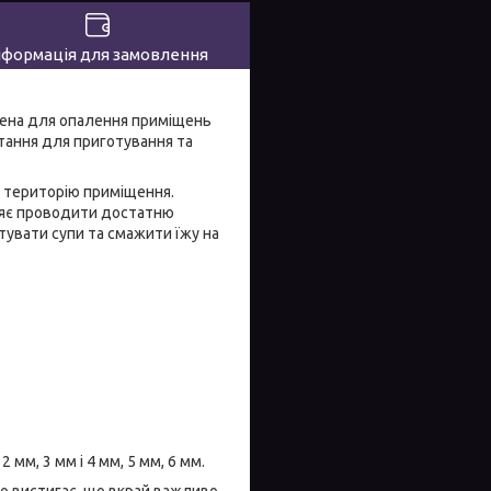
нформація для замовлення
чена для опалення приміщень
стання для приготування та
у територію приміщення.
оляє проводити достатню
отувати супи та смажити їжу на
м, 3 мм і 4 мм, 5 мм, 6 мм.
ко вистигає, що вкрай важливо