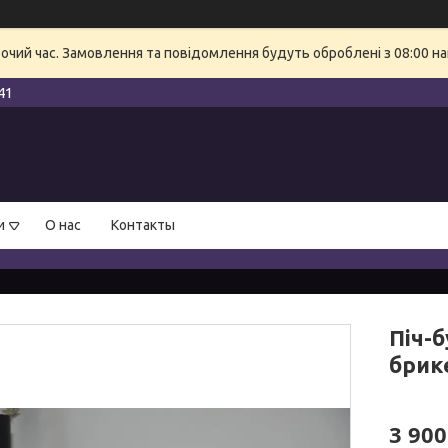
бочий час. Замовлення та повідомлення будуть оброблені з 08:00 на
41
и
О нас
Контакты
Піч-
брике
3 900