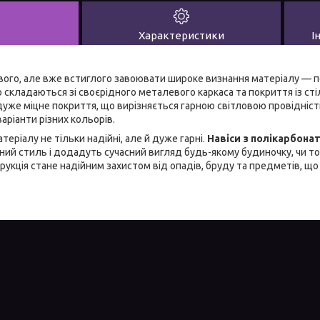
Характеристики
І
ового, але вже встиглого завоювати широке визнання матеріалу —
о складаються зі своєрідного металевого каркаса та покриття із ст
дуже міцне покриття, що вирізняється гарною світловою провідніст
варіанти різних кольорів.
атеріалу не тільки надійні, але й дуже гарні.
Навіси з полікарбона
ний стиль і додадуть сучасний вигляд будь-якому будиночку, чи то 
струкція стане надійним захистом від опадів, бруду та предметів, щ