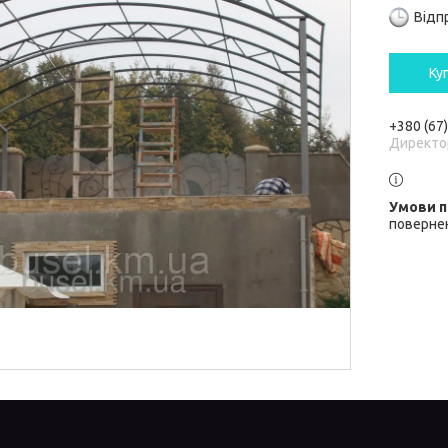
Відп
Ку
+380 (67
Директо
повернен