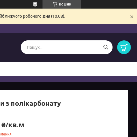
Кошик
йближчого робочого дня (10.08).
и з полікарбонату
 ₴/кв.м
влення