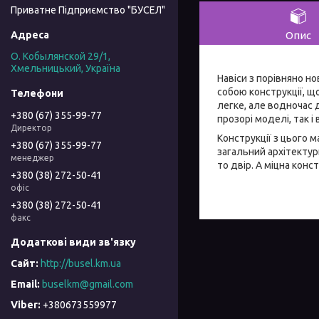
Приватне Підприємство "БУСЕЛ"
Опис
О. Кобылянской 29/1,
Хмельницький, Україна
Навіси з порівняно н
собою конструкції, щ
легке, але водночас 
+380 (67) 355-99-77
прозорі моделі, так і 
Директор
Конструкції з цього м
+380 (67) 355-99-77
загальний архітектур
менеджер
то двір. А міцна кон
+380 (38) 272-50-41
офіс
+380 (38) 272-50-41
факс
http://busel.km.ua
buselkm@gmail.com
+380673559977