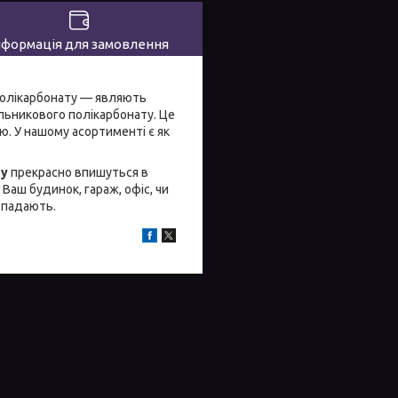
нформація для замовлення
 полікарбонату — являють
ільникового полікарбонату. Це
ю. У нашому асортименті є як
ту
прекрасно впишуться в
Ваш будинок, гараж, офіс, чи
о падають.