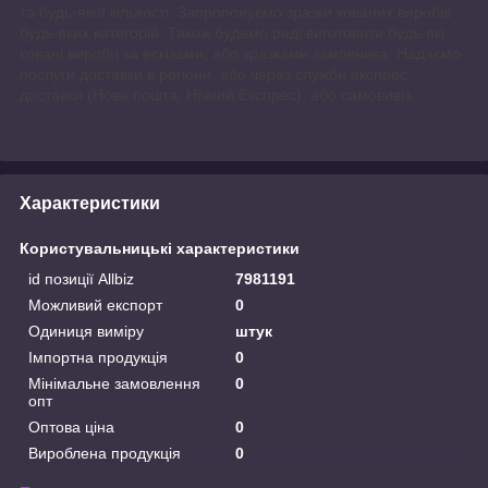
та будь-якої кількості. Запропонуємо зразки кованих виробів
будь-яких категорій. Також будемо раді виготовити будь-які
ковані вироби за ескізами, або зразками замовника. Надаємо
послуги доставки в регіони, або через служби експрес
доставки (Нова пошта, Нічний Експрес), або самовивіз.
Характеристики
Користувальницькі характеристики
id позиції Allbiz
7981191
Можливий експорт
0
Одиниця виміру
штук
Імпортна продукція
0
Мінімальне замовлення
0
опт
Оптова ціна
0
Вироблена продукція
0