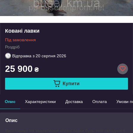
Ковані лавки
Під замовлення
Роздріб
Відправка з
20 серпня 2026
25 900
₴
Купити
Опис
Характеристики
Доставка
Оплата
Умови п
Опис
Виготовимо на замовлення ковані лавки будь-якої складності