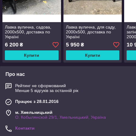
Лавка вулична, садова,
Лавка вулична, для саду,
Лавк
2000х500, доставка по
2000х500, доставка по
заті
Україні
Україні
2000
Укра
6 200
5 950
10 
₴
₴
Купити
Купити
Про нас
Рейтинг не сформований
Менше 5 відгуків за останній рік
Працює з 28.01.2016
м. Хмельницький
О. Кобылянской 29/1, Хмельницький, Україна
Контакти