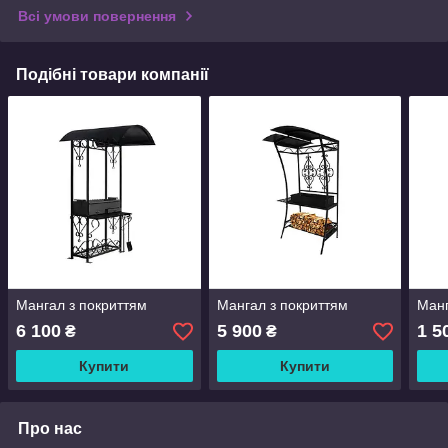
Всі умови повернення
Подібні товари компанії
Мангал з покриттям
Мангал з покриттям
Ман
6 100
5 900
1 5
₴
₴
Купити
Купити
Про нас