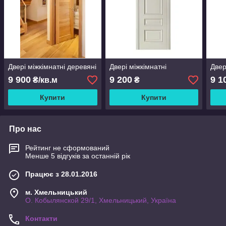
Двері міжкімнатні деревяні
Двері міжкімнатні
Двер
9 900
9 200
9 1
₴/кв.м
₴
Купити
Купити
Про нас
Рейтинг не сформований
Менше 5 відгуків за останній рік
Працює з 28.01.2016
м. Хмельницький
О. Кобылянской 29/1, Хмельницький, Україна
Контакти